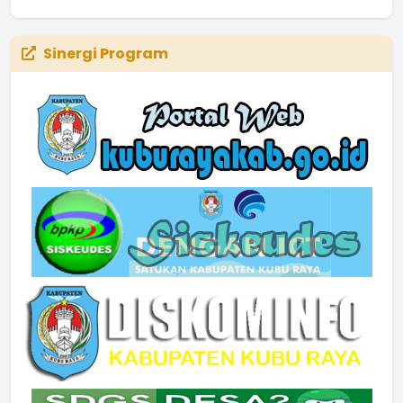
Waktu
:
09 April 2020 05:59:18
Lokasi
:
Ruang rapat
Sinergi Program
Koordinator
: