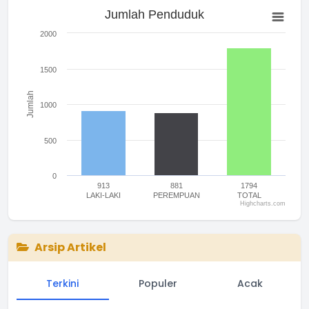
Jumlah Penduduk
Jumlah Penduduk
Bar chart with 3 bars.
The chart has 1 X axis displaying categories.
2000
The chart has 1 Y axis displaying Jumlah. Range: 0 to 2000.
1500
Jumlah
1000
500
0
913
881
1794
LAKI-LAKI
PEREMPUAN
TOTAL
Highcharts.com
End of interactive chart.
Arsip Artikel
Terkini
Populer
Acak