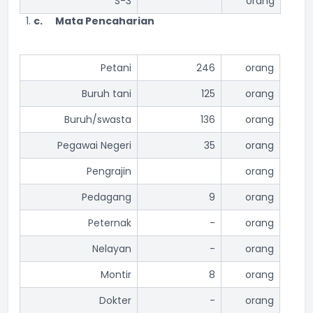
S-3
orang
c.
Mata Pencaharian
Petani
246
orang
Buruh tani
125
orang
Buruh/swasta
136
orang
Pegawai Negeri
35
orang
Pengrajin
orang
Pedagang
9
orang
Peternak
-
orang
Nelayan
-
orang
Montir
8
orang
Dokter
-
orang