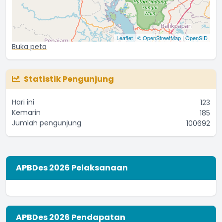
Leaflet
|
© OpenStreetMap
|
OpenSID
Buka peta
Statistik Pengunjung
Hari ini
123
Kemarin
185
Jumlah pengunjung
100692
APBDes 2026 Pelaksanaan
APBDes 2026 Pendapatan