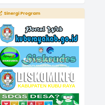
Waktu
:
09 April 2020 05:59:18
Lokasi
:
Ruang rapat
Sinergi Program
Koordinator
: