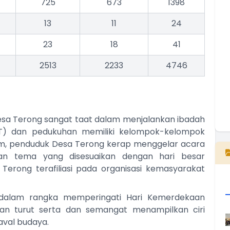
725
673
1398
T
13
11
24
23
18
41
2513
2233
4746
esa Terong sangat taat dalam menjalankan ibadah
E
T) dan pedukuhan memiliki kelompok-kelompok
lam, penduduk Desa Terong kerap menggelar acara
an tema yang disesuaikan dengan hari besar
erong terafiliasi pada organisasi kemasyarakat
n dalam rangka memperingati Hari Kemerdekaan
kan turut serta dan semangat menampilkan ciri
aval budaya.