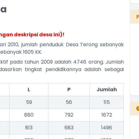
sa
ngan deskripsi desa ini)!
ari 2010, jumlah penduduk Desa Terong sebanyak
sebanyak 1605 KK.
ktif pada tahun 2009 adalah 4746 orang. Jumlah
rdasarkan tingkat pendidikannya adalah sebagai
L
P
Jumlah
59
56
115
880
792
1672
813
683
1496
B
T