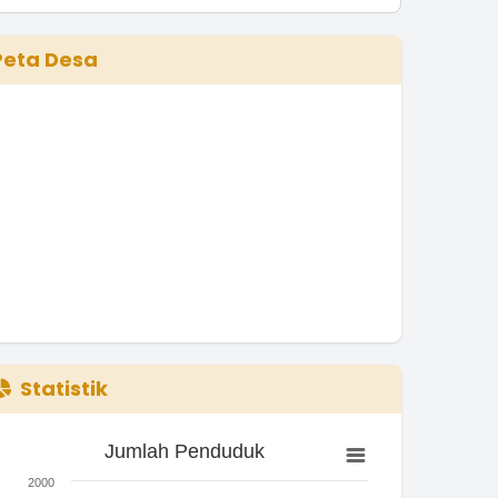
Peta Desa
Statistik
Jumlah Penduduk
Jumlah Penduduk
ar chart with 3 bars.
2000
he chart has 1 X axis displaying categories.