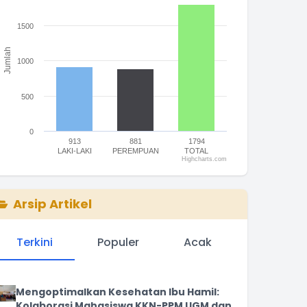
he chart has 1 Y axis displaying Jumlah. Range: 0 to 2000.
1500
Jumlah
1000
500
0
913
881
1794
LAKI-LAKI
PEREMPUAN
TOTAL
Highcharts.com
nd of interactive chart.
Arsip Artikel
Terkini
Populer
Acak
Mengoptimalkan Kesehatan Ibu Hamil:
Kolaborasi Mahasiswa KKN-PPM UGM dan