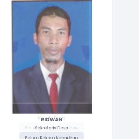
E
RIDWAN
Be
Sekretaris Desa
Belum Rekam Kehadiran